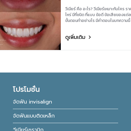
วีเนียร์ คือ อะไร? วีเนียร์เหมาะกับใคร รา
ไหร่ มีกี่ชนิด กี่แบบ ข้อดี ข้อเสียของแต่
ขั้นตอนทำอย่างไร มีคำตอบในบทความนี้
ดูเพิ่มเติม
โปรโมชั่น
จัดฟัน invisalign
จัดฟันแบบติดเหล็ก
วีเนียร์เซรามิก