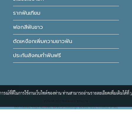
รากฟันเทียม
ฟอกสีฟันขาว
ตัดเหงือกเพิ่มความยาวฟัน
ประกันสังคมทำฟันฟรี
บการณ์ที่ดีในการใช้งานเว็บไซต์ของท่าน ท่านสามารถอ่านรายละเอียดเพิ่มเติมได้ที่
คลินิกทันตกรรมเดอะเลค ขอนแก่น
บริการจัดฟัน วีเนียร์ ฟอกสีฟัน จัดฟันใส Invisalign จัดฟันดามอน รากเทียม ทำฟัน
© Copyright 2016-2021
The Lake Dental Clinic
All right reserved.
ผู้เข้าชมทั้งหมด
334,623