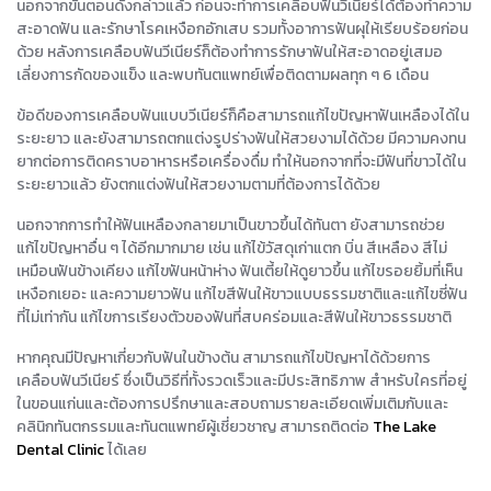
นอกจากขั้นตอนดังกล่าวแล้ว ก่อนจะทำการเคลือบฟันวีเนียร์ได้ต้องทำความ
สะอาดฟัน และรักษาโรคเหงือกอักเสบ รวมทั้งอาการฟันผุให้เรียบร้อยก่อน
ด้วย หลังการเคลือบฟันวีเนียร์ก็ต้องทำการรักษาฟันให้สะอาดอยู่เสมอ
เลี่ยงการกัดของแข็ง และพบทันตแพทย์เพื่อติดตามผลทุก ๆ 6 เดือน
ข้อดีของการเคลือบฟันแบบวีเนียร์ก็คือสามารถแก้ไขปัญหาฟันเหลืองได้ใน
ระยะยาว และยังสามารถตกแต่งรูปร่างฟันให้สวยงามได้ด้วย มีความคงทน
ยากต่อการติดคราบอาหารหรือเครื่องดื่ม ทำให้นอกจากที่จะมีฟันที่ขาวได้ใน
ระยะยาวแล้ว ยังตกแต่งฟันให้สวยงามตามที่ต้องการได้ด้วย
นอกจากการทำให้ฟันเหลืองกลายมาเป็นขาวขึ้นได้ทันตา ยังสามารถช่วย
แก้ไขปัญหาอื่น ๆ ได้อีกมากมาย เช่น แก้ไข้วัสดุเก่าแตก บิ่น สีเหลือง สีไม่
เหมือนฟันข้างเคียง แก้ไขฟันหน้าห่าง ฟันเตี้ยให้ดูยาวขึ้น แก้ไขรอยยิ้มที่เห็น
เหงือกเยอะ และความยาวฟัน แก้ไขสีฟันให้ขาวแบบธรรมชาติและแก้ไขซี่ฟัน
ที่ไม่เท่ากัน แก้ไขการเรียงตัวของฟันที่สบคร่อมและสีฟันให้ขาวธรรมชาติ
หากคุณมีปัญหาเกี่ยวกับฟันในข้างต้น สามารถแก้ไขปัญหาได้ด้วยการ
เคลือบฟันวีเนียร์ ซึ่งเป็นวิธีที่ทั้งรวดเร็วและมีประสิทธิภาพ สำหรับใครที่อยู่
ในขอนแก่นและต้องการปรึกษาและสอบถามรายละเอียดเพิ่มเติมกับและ
คลินิกทันตกรรมและทันตแพทย์ผู้เชี่ยวชาญ สามารถติดต่อ
The Lake
Dental Clinic
ได้เลย