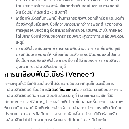
ยางประมาณ ⅓ แล้วทำการสวมฟันยางประมาณ 1-2 ชั่วโมงต่อวัน
โดยระยะเวลาในการฟอกฟันก็แตกต่างกันออกไปตามสภาพของสี
ฟัน ซึ่งเริ่มได้ตั้งแต่ 2-5 สัปดาห์
เคลือบฟันโดยทันตแพทย์ ผ่านการกรอผิวฟันออกเล็กน้อยและปิดทำ
ด้วยวัสดุสีเหมือนฟัน ซึ่งมีความถาวรมากกว่าการฟอกสี แต่อาจเกิด
การผุกร่อนของวัสดุ ซึ่งสามารถทำการซ่อมแซมเพิ่มเติมในภายหลัง
ได้ไม่ยาก ซึ่งค่าใช้จ่ายของการครอบฟันจะสูงกว่าการเคลือบฟันด้วย
เหตุนี้
ครอบฟันโดยทันตแพทย์ การครอบฟันต่างจากการเคลือบฟันทุกซี่
ตรงที่ต้องกรอออกให้เหลือแค่แกนแล้วครอบฟันปลอมลงไปแทน
ซึ่งเป็นการเปลี่ยนสีฟันโดยถาวร ซึ่งค่าใช้จ่ายของการครอบฟันจะ
สูงกว่าการเคลือบฟันด้วยเหตุนี้
การเคลือบฟันวีเนียร์ (Veneer)
หากจะพูดถึงวิธีแก้ฟันเหลืองที่ได้รับความนิยมมากที่สุดก็คงจะเป็นการ
เคลือบฟันวีเนียร์ ซึ่งบริการ
วีเนียร์ที่ขอนแก่น
ถือว่าได้รับความนิยมมาก การ
เคลือบฟันวีเนียร์คือการเคลือบฟันด้วยวัสดุที่ทำจากแผ่นเซรามิกที่มีมี
ลักษณะบาง และมีสีและรูปร่างคล้ายฟัน โดยขั้นตอนจะเริ่มจากตรวจสภาพ
ฟันโดยทันตแพทย์เพื่อพิมพ์ปากสำหรับแบบจำลอง ทำการกรอฟันเล็กน้อย
ประมาณ 0.3 - 0.5 มิลลิเมตร และสแกนฟันเพื่อไปทำงานวีเนียร์สำหรับ
เคลือบฟันต่อไป โดยอายุการใช้งานจะอยู่ได้นาน 10-15 ปีด้วยกัน