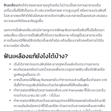
ฟันเหลือง
เกิดได้จากหลายสาเหตุด้วยกัน ไม่ว่าจะเป็นการทานอาหารหรือ
เครื่องดื่มที่มีสีเป็นประจำ เช่น ชาหรือกาแฟ การสูบบุหรี่ หรือการแปรงฟันที่
ไม่สะอาดพอที่ทำให้ยังมีเศษอาหารติดตามฟัน และกลายเป็นแหล่งสะสมของ
คราบแบคทีเรียและหินปูนขึ้น
นอกจากนั้นฟันเหลืองยังมีสาเหตุมาจากฟันผุ ฟันตายหรือฟันที่ไม่มีเลือดมา
หล่อเลี้ยง เนื่องจากเป็นฟันที่ได้รับความเสียหาย หรือผุเป็นเวลานาน หรือ
อาจเป็นกรณีที่ฟันมีสีปกติมาตั้งแต่กำเนิด หรือเนื่องจากโรคหรือการได้รับ
ยาบางชนิด เป็นต้น
ฟันเหลืองแก้ยังไงได้บ้าง?
เริ่มได้จากการแปรงฟันให้สะอาดทุกครั้งหลังรับประทานอาหาร
พบทันตแพทย์อย่างสม่ำเสมอเพื่อตรวจสุขภาพฟัน เพื่อขัดฟันหรือ
ขูดหินปูนเป็นประจำ
หากเป็นกรณีที่ฟันผุ ทันตแพทย์จะทำการกรอส่วนที่ผุหรือดำออก จาก
นั้นก็ทำการอุดฟันให้เรียบด้วยวัสดุพิเศษที่มีสีเหมือนฟัน
ทำการฟอกสีฟันด้วยสารฟอกสีประเภท Peroxide ที่ใช้ระยะเวลาใน
การทำประมาณ 30 นาที - 1 ชั่วโมง
ทำการฟอกสีฟันด้วยตัวเองผ่านอุปกรณ์ที่ทันตแพทย์เตรียมให้ แต่มี
ความเข้มข้นน้อยกว่าที่ใช้ในคลินิก ด้วยการบีบสารฟอกสีลงถาดฟัน