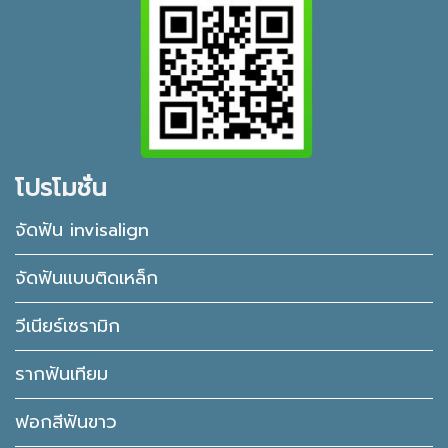
โปรโมชั่น
จัดฟัน invisalign
จัดฟันแบบติดเหล็ก
วีเนียร์เซรามิก
รากฟันเทียม
ฟอกสีฟันขาว